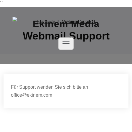
Skip
``
to
content
Startseite
Webmail Support
Webmail Support
Ekinem Media
Ihre Agentur für
Videoproduktion,
Webdesign, Social
Media und
Drehbuchentwicklung
Für Support wenden Sie sich bitte an
office@ekinem.com