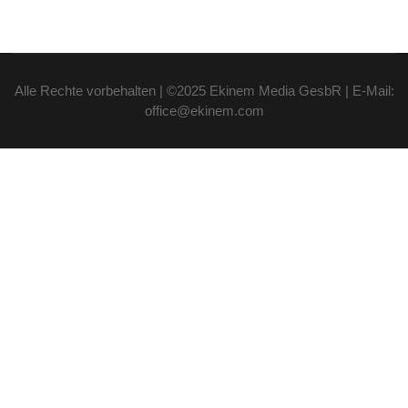
Alle Rechte vorbehalten | ©2025 Ekinem Media GesbR | E-Mail:
office@ekinem.com